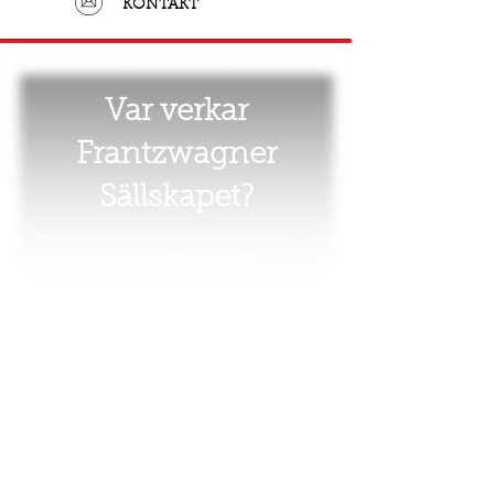
KONTAKT
Var verkar
Frantzwagner
Sällskapet?
Frantzwagner Sällskapets styrelse och
de
personer
som verkar inom vår
organisation deltar löpande vid många
olika sammanhang som berör oss som
minoritet, vårt språk och vår historia.
Nedan finns ett litet axplock bilder
föreställande några av personerna i vår
styrelse samt några av våra företrädare.
Vissa tagna ur sammanhang där man
deltagit som företrädare för Frantzwagner
Sällskapet.
Med hänvisning till våra deltagares